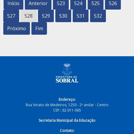
Início
Anterior
523
524
525
526
527
528
529
530
531
532
Próximo
Fim
Endereço:
Rua Viriato de Medeiros, 1250 - 2º andar - Centro
CEP.: 62.011-065
Secretaria Municipal da Educação
Contato: