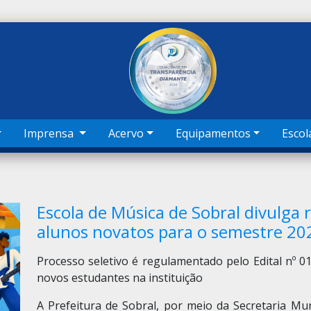
Imprensa
Acervo
Equipamentos
Escol
Escola de Música de Sobral divulga r
alunos novatos para o semestre 20
Processo seletivo é regulamentado pelo Edital nº 
novos estudantes na instituição
A Prefeitura de Sobral, por meio da Secretaria Mun