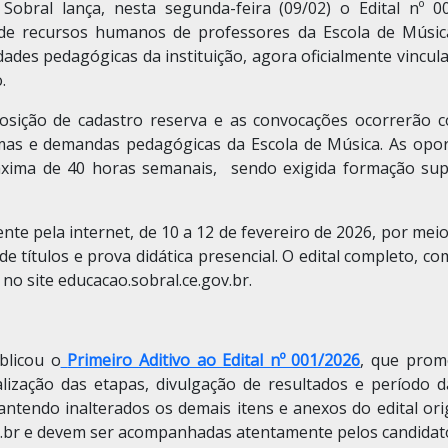
Sobral lança, nesta segunda-feira (09/02) o Edital nº 0
de recursos humanos de professores da Escola de Música
idades pedagógicas da instituição, agora oficialmente vincul
.
osição de cadastro reserva e as convocações ocorrerão 
rmas e demandas pedagógicas da Escola de Música. As opo
xima de 40 horas semanais, sendo exigida formação supe
nte pela internet, de 10 a 12 de fevereiro de 2026, por meio 
de títulos e prova didática presencial. O edital completo,
 no site educacao.sobral.ce.gov.br.
blicou o
Primeiro Aditivo ao Edital nº 001/2026
, que prom
alização das etapas, divulgação de resultados e período da
antendo inalterados os demais itens e anexos do edital ori
ov.br e devem ser acompanhadas atentamente pelos candidat