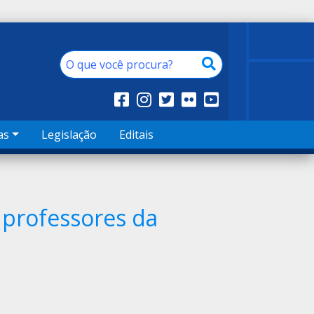
as
Legislação
Editais
e professores da