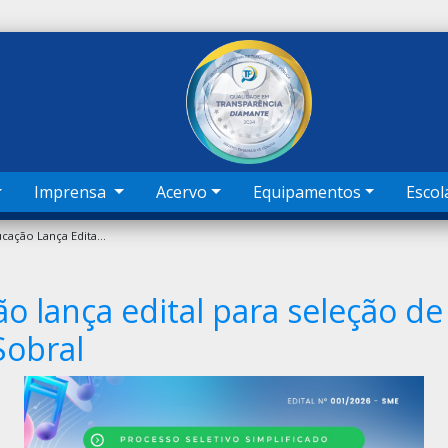
Imprensa
Acervo
Equipamentos
Escol
Secretaria Da Educação Lança Edital Para Seleção De Professores Da Escola De Música De Sobral
ão lança edital para seleção d
Sobral