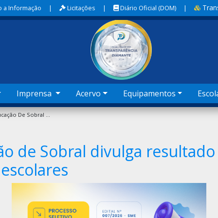
Tran
 a Informação
|
Licitações
|
Diário Oficial (DOM)
|
Imprensa
Acervo
Equipamentos
Escol
Secretaria Da Educação De Sobral Divulga Resultado Final De Seleção Para Banco De Secretários Escolares
o de Sobral divulga resultado 
 escolares