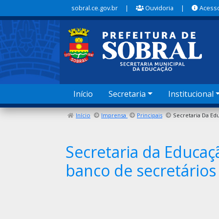
sobral.ce.gov.br
|
Ouvidoria
|
Acesso
Início
Secretaria
Institucional
Início
Imprensa
Principais
Secretaria da Educaçã
banco de secretários