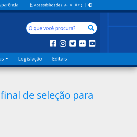
sparência
A+
Acessibilidade
(
A
) |
A-
as
Legislação
Editais
final de seleção para