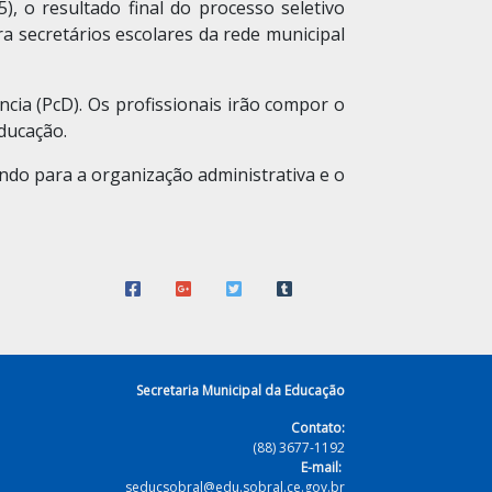
), o resultado final do processo seletivo
ra secretários escolares da rede municipal
cia (PcD). Os profissionais irão compor o
ducação.
indo para a organização administrativa e o
Secretaria Municipal da Educação
Contato:
(88) 3677-1192
E-mail:
seducsobral@edu.sobral.ce.gov.br