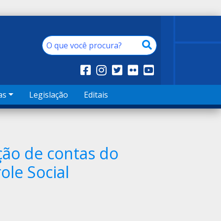
as
Legislação
Editais
ção de contas do
le Social