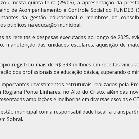
lizou, nesta quinta-feira (29/05), a apresentação da pre
nselho de Acompanhamento e Controle Social do FUNDEB 
tantes da gestão educacional e membros do conselho
s públicos na educação municipal.
s as receitas e despesas executadas ao longo de 2025, evi
ão, manutenção das unidades escolares, aquisição de mate
pio registrou mais de R$ 393 milhões em receitas vincul
ção dos profissionais da educação básica, superando o míni
mportantes investimentos estruturais realizados pela Pre
a Rogiana Ponte Linhares, no Alto do Cristo, além das nov
resentadas ampliações e melhorias em diversas escolas e CEI
ão municipal com a responsabilidade fiscal, a transparênc
em Sobral.