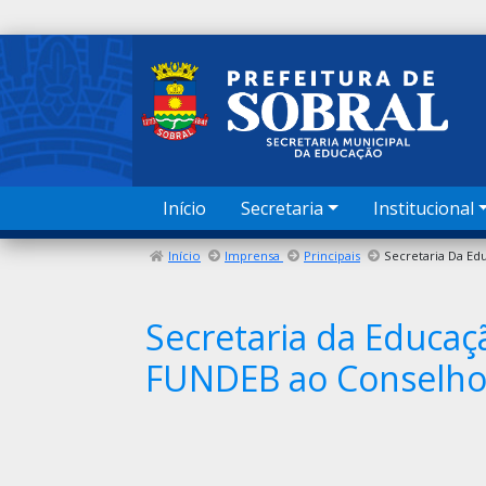
Início
Secretaria
Institucional
Início
Imprensa
Principais
Secretaria da Educaç
FUNDEB ao Conselho