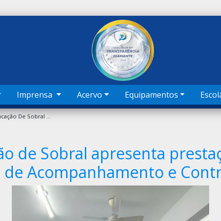
Imprensa
Acervo
Equipamentos
Escol
Secretaria Da Educação De Sobral Apresenta Prestação De Contas Do FUNDEB Ao Conselho De Acompanhamento E Controle Social
ão de Sobral apresenta presta
 de Acompanhamento e Contro